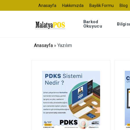
Anasayfa
Hakkımızda
Bayilik Formu
Blog
Barkod
Bilgis
Okuyucu
Anasayfa
»
Yazılım