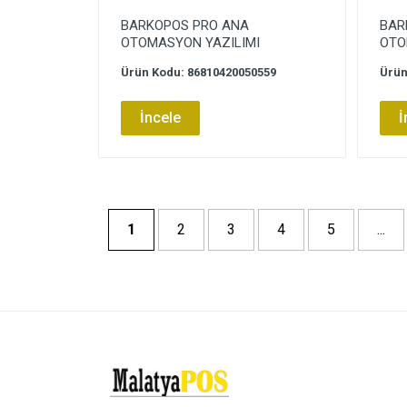
BARKOPOS PRO ANA
BAR
OTOMASYON YAZILIMI
OTO
Ürün Kodu: 86810420050559
Ürün
İncele
İ
1
2
3
4
5
...