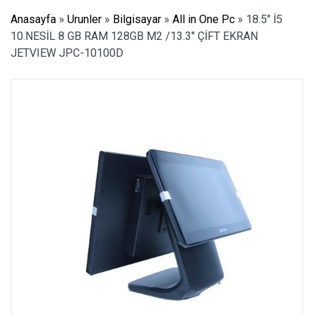
Anasayfa
»
Urunler
»
Bilgisayar
»
All in One Pc
»
18.5″ İ5
10.NESİL 8 GB RAM 128GB M2 /13.3″ ÇİFT EKRAN
JETVIEW JPC-10100D