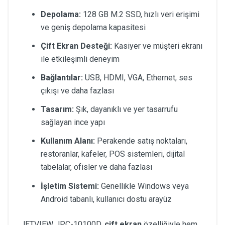
Depolama:
128 GB M.2 SSD, hızlı veri erişimi
ve geniş depolama kapasitesi
Çift Ekran Desteği:
Kasiyer ve müşteri ekranı
ile etkileşimli deneyim
Bağlantılar:
USB, HDMI, VGA, Ethernet, ses
çıkışı ve daha fazlası
Tasarım:
Şık, dayanıklı ve yer tasarrufu
sağlayan ince yapı
Kullanım Alanı:
Perakende satış noktaları,
restoranlar, kafeler, POS sistemleri, dijital
tabelalar, ofisler ve daha fazlası
İşletim Sistemi:
Genellikle Windows veya
Android tabanlı, kullanıcı dostu arayüz
JETVIEW JPC-10100D,
çift ekran
özelliğiyle hem