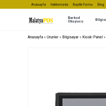
Anasayfa
Hakkımızda
Bayilik Formu
Blog
Barkod
Bilgis
Okuyucu
Anasayfa
»
Urunler
»
Bilgisayar
»
Kiosk-Panel
»