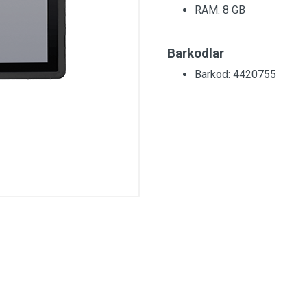
RAM:
8 GB
Barkodlar
Barkod: 4420755