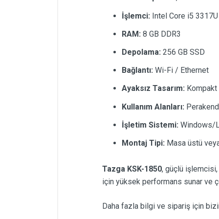
İşlemci:
Intel Core i5 3317
RAM:
8 GB DDR3
Depolama:
256 GB SSD
Bağlantı:
Wi-Fi / Ethernet
Ayaksız Tasarım:
Kompakt v
Kullanım Alanları:
Perakende,
İşletim Sistemi:
Windows/Lin
Montaj Tipi:
Masa üstü veya
Tazga KSK-1850
, güçlü işlemcisi
için yüksek performans sunar ve ço
Daha fazla bilgi ve sipariş için biz