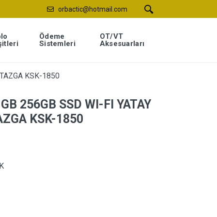
orbactic@hotmail.com
lo
Ödeme
OT/VT
itleri
Sistemleri
Aksesuarları
Z TAZGA KSK-1850
8 GB 256GB SSD WI-FI YATAY
AZGA KSK-1850
K