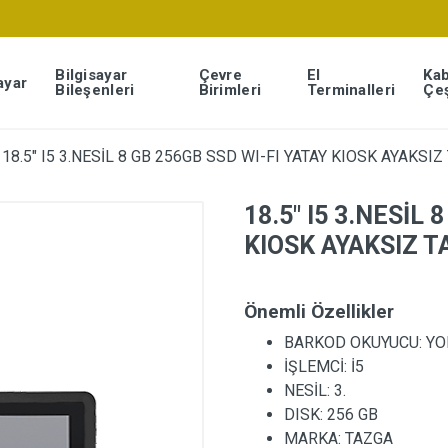
Bilgisayar
Çevre
El
Kab
ayar
Bileşenleri
Birimleri
Terminalleri
Çeş
18.5″ I5 3.NESİL 8 GB 256GB SSD WI-FI YATAY KIOSK AYAKSI
18.5″ I5 3.NESİL 
KIOSK AYAKSIZ T
Önemli Özellikler
BARKOD OKUYUCU:
YO
İŞLEMCİ:
İ5
NESİL:
3.
DISK:
256 GB
MARKA:
TAZGA