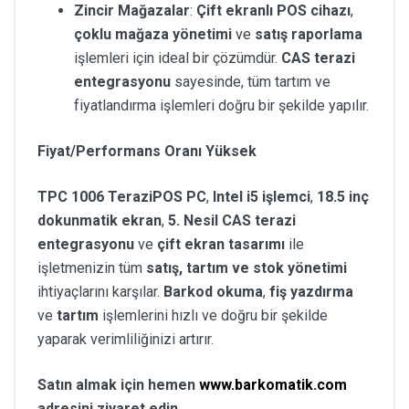
Zincir Mağazalar
:
Çift ekranlı POS cihazı
,
çoklu mağaza yönetimi
ve
satış raporlama
işlemleri için ideal bir çözümdür.
CAS terazi
entegrasyonu
sayesinde, tüm tartım ve
fiyatlandırma işlemleri doğru bir şekilde yapılır.
Fiyat/Performans Oranı Yüksek
TPC 1006 TeraziPOS PC
,
Intel i5 işlemci
,
18.5 inç
dokunmatik ekran
,
5. Nesil CAS terazi
entegrasyonu
ve
çift ekran tasarımı
ile
işletmenizin tüm
satış, tartım ve stok yönetimi
ihtiyaçlarını karşılar.
Barkod okuma
,
fiş yazdırma
ve
tartım
işlemlerini hızlı ve doğru bir şekilde
yaparak verimliliğinizi artırır.
Satın almak için hemen
www.barkomatik.com
adresini ziyaret edin.