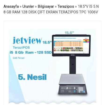
Anasayfa
»
Urunler
»
Bilgisayar
»
Terazipos
»
18.5″V İ5 5.N
8 GB RAM 128 DİSK ÇİFT EKRAN TERAZİPOS TPC 1006V