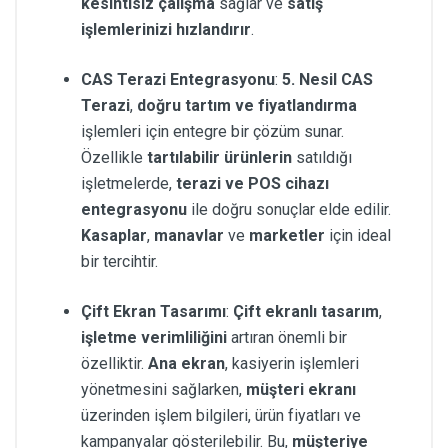
kesintisiz çalışma
sağlar ve
satış
işlemlerinizi hızlandırır
.
CAS Terazi Entegrasyonu
:
5. Nesil CAS
Terazi
,
doğru tartım ve fiyatlandırma
işlemleri için entegre bir çözüm sunar.
Özellikle
tartılabilir ürünlerin
satıldığı
işletmelerde,
terazi ve POS cihazı
entegrasyonu
ile doğru sonuçlar elde edilir.
Kasaplar
,
manavlar
ve
marketler
için ideal
bir tercihtir.
Çift Ekran Tasarımı
:
Çift ekranlı tasarım
,
işletme verimliliğini
artıran önemli bir
özelliktir.
Ana ekran
, kasiyerin işlemleri
yönetmesini sağlarken,
müşteri ekranı
üzerinden işlem bilgileri, ürün fiyatları ve
kampanyalar gösterilebilir. Bu,
müşteriye