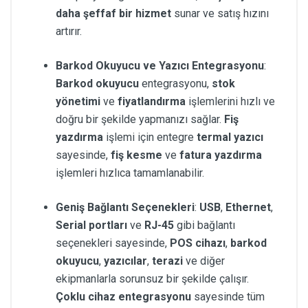
daha şeffaf bir hizmet
sunar ve satış hızını
artırır.
Barkod Okuyucu ve Yazıcı Entegrasyonu
:
Barkod okuyucu
entegrasyonu,
stok
yönetimi
ve
fiyatlandırma
işlemlerini hızlı ve
doğru bir şekilde yapmanızı sağlar.
Fiş
yazdırma
işlemi için entegre
termal yazıcı
sayesinde,
fiş kesme
ve
fatura yazdırma
işlemleri hızlıca tamamlanabilir.
Geniş Bağlantı Seçenekleri
:
USB
,
Ethernet
,
Serial portları
ve
RJ-45
gibi bağlantı
seçenekleri sayesinde,
POS cihazı
,
barkod
okuyucu
,
yazıcılar
,
terazi
ve diğer
ekipmanlarla sorunsuz bir şekilde çalışır.
Çoklu cihaz entegrasyonu
sayesinde tüm