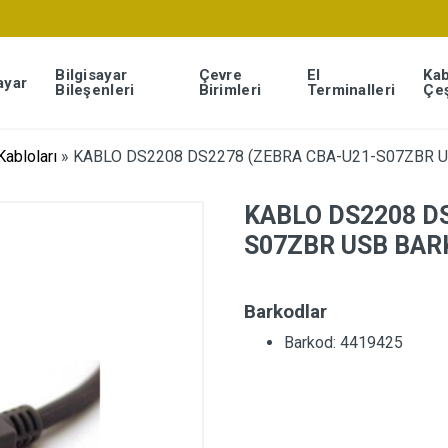
Bilgisayar
Çevre
El
Kab
ayar
Bileşenleri
Birimleri
Terminalleri
Çeş
abloları
»
KABLO DS2208 DS2278 (ZEBRA CBA-U21-S07ZBR 
KABLO DS2208 D
S07ZBR USB BAR
Barkodlar
Barkod: 4419425