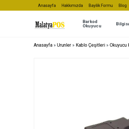
Anasayfa
Hakkımızda
Bayilik Formu
Blog
Barkod
Bilgis
Okuyucu
Anasayfa
»
Urunler
»
Kablo Çeşitleri
»
Okuyucu K