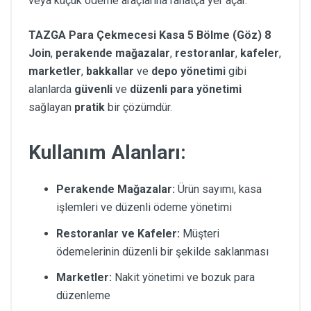
veya küçük ödeme araçlarına rahatça yer açar.
TAZGA Para Çekmecesi Kasa 5 Bölme (Göz) 8
Join
,
perakende mağazalar
,
restoranlar
,
kafeler
,
marketler
,
bakkallar
ve
depo yönetimi
gibi
alanlarda
güvenli
ve
düzenli para yönetimi
sağlayan
pratik
bir çözümdür.
Kullanım Alanları:
Perakende Mağazalar:
Ürün sayımı, kasa
işlemleri ve düzenli ödeme yönetimi
Restoranlar ve Kafeler:
Müşteri
ödemelerinin düzenli bir şekilde saklanması
Marketler:
Nakit yönetimi ve bozuk para
düzenleme