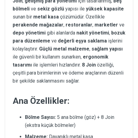
Join
,
gelişmiş para yönetimi
için tasarlanmış,
beş
bölmeli
ve
sekiz gözlü
yapısı ile
yüksek kapasite
sunan bir
metal kasa
çözümüdür. Özellikle
perakende mağazalar
,
restoranlar
,
marketler
ve
depo yönetimi
gibi alanlarda
nakit yönetimi
,
bozuk
para düzenleme
ve
değerli eşya saklama
işlerini
kolaylaştırır.
Güçlü metal malzeme
,
sağlam yapısı
ile güvenli bir kullanım sunarken,
ergonomik
tasarımı
ile işlemleri hızlandırır.
8 Join
özelliği,
çeşitli para birimlerinin ve ödeme araçlarının düzenli
bir şekilde saklanmasını sağlar.
Ana Özellikler:
Bölme Sayısı:
5 ana bölme (göz) + 8 Join
(ekstra küçük bölmeler)
Malzeme:
Dayanıklı metal kasa