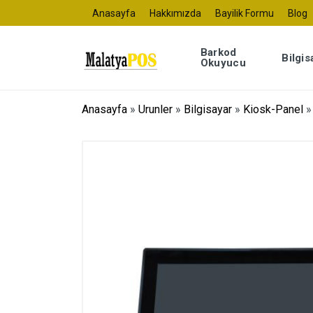
Anasayfa
Hakkımızda
Bayilik Formu
Blog
Barkod
Bilgis
Okuyucu
Anasayfa
»
Urunler
»
Bilgisayar
»
Kiosk-Panel
»