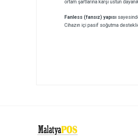
ortam şartlarına karşı üstün dayanık
Fanless (fansız) yapısı
sayesinde
Cihazın içi pasif soğutma desteklid