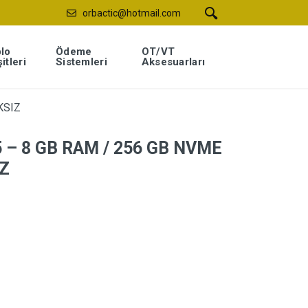
orbactic@hotmail.com
lo
Ödeme
OT/VT
itleri
Sistemleri
Aksesuarları
KSIZ
5 – 8 GB RAM / 256 GB NVME
IZ