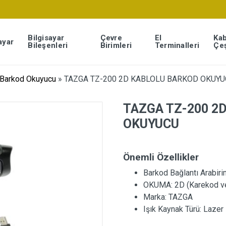
Bilgisayar
Çevre
El
Kab
ayar
Bileşenleri
Birimleri
Terminalleri
Çeş
 Barkod Okuyucu
»
TAZGA TZ-200 2D KABLOLU BARKOD OKUYU
TAZGA TZ-200 2
OKUYUCU
Önemli Özellikler
Barkod Bağlantı Arabiri
OKUMA:
2D (Karekod v
Marka:
TAZGA
Işık Kaynak Türü:
Lazer