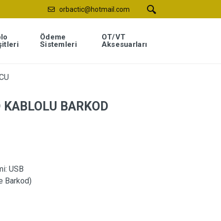
orbactic@hotmail.com
lo
Ödeme
OT/VT
itleri
Sistemleri
Aksesuarları
CU
D KABLOLU BARKOD
mi:
USB
e Barkod)