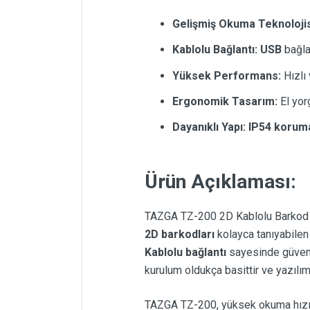
Gelişmiş Okuma Teknolojis
Kablolu Bağlantı:
USB
bağlan
Yüksek Performans:
Hızlı 
Ergonomik Tasarım:
El yorg
Dayanıklı Yapı:
IP54 koruma
Ürün Açıklaması:
TAZGA TZ-200 2D Kablolu Barkod O
2D barkodları
kolayca tanıyabile
Kablolu bağlantı
sayesinde güvenil
kurulum oldukça basittir ve yazıl
TAZGA TZ-200, yüksek okuma hızı ve