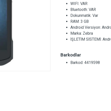
WIFI:
VAR
Bluetooth:
VAR
Dokunmatik:
Var
RAM:
3 GB
Android Versiyon:
Andr
Marka:
Zebra
İŞLETİM SİSTEMİ:
Andr
Barkodlar
Barkod: 4419598