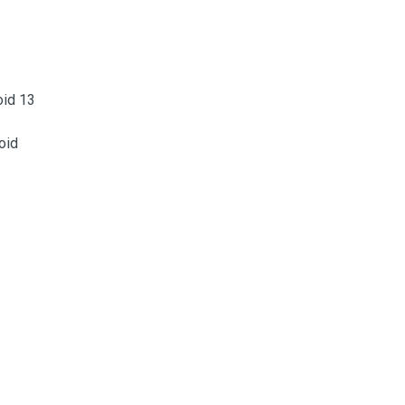
oid 13
oid