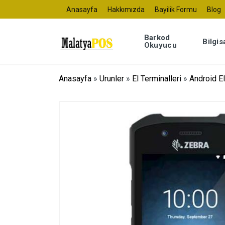
Anasayfa
Hakkımızda
Bayilik Formu
Blog
Barkod
Bilgis
Okuyucu
Anasayfa
»
Urunler
»
El Terminalleri
»
Android El