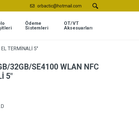
orbactic@hotmail.com
lo
Ödeme
OT/VT
itleri
Sistemleri
Aksesuarları
EL TERMİNALİ 5″
GB/32GB/SE4100 WLAN NFC
İ 5″
2D