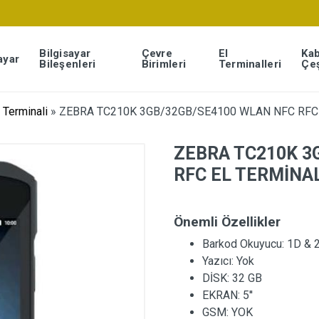
Bilgisayar
Çevre
El
Kab
ayar
Bileşenleri
Birimleri
Terminalleri
Çeş
 Terminali
»
ZEBRA TC210K 3GB/32GB/SE4100 WLAN NFC RFC 
ZEBRA TC210K 3
RFC EL TERMİNAL
Önemli Özellikler
Barkod Okuyucu:
1D & 
Yazıcı:
Yok
DİSK:
32 GB
EKRAN:
5''
GSM:
YOK