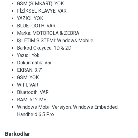
GSM (SIMKART):
YOK
FİZİKSEL KLAVYE:
VAR
YAZICI:
YOK
BLUETOOTH:
VAR
Marka:
MOTOROLA & ZEBRA
İŞLETİM SİSTEMİ:
Windows Mobile
Barkod Okuyucu:
1D & 2D
Yazıcı:
Yok
Dokunmatik:
Var
EKRAN:
3.7''
GSM:
YOK
WIFI:
VAR
Bluetooth:
VAR
RAM:
512 MB
Windows Mobil Versiyon:
Windows Embedded
Handheld 6.5 Pro
Barkodlar