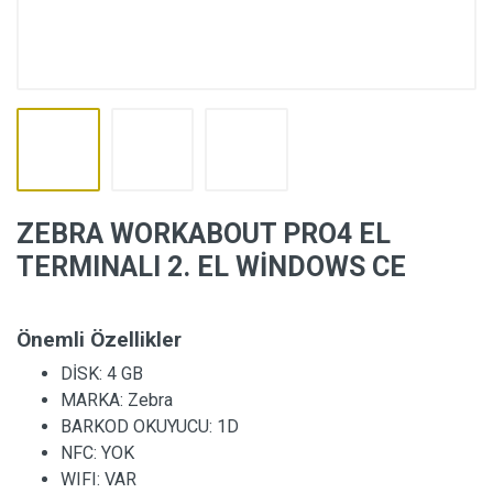
ZEBRA WORKABOUT PRO4 EL
TERMINALI 2. EL WİNDOWS CE
Önemli Özellikler
DİSK:
4 GB
MARKA:
Zebra
BARKOD OKUYUCU:
1D
NFC:
YOK
WIFI:
VAR