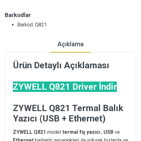
Barkodlar
Barkod: Q821
Açıklama
Ürün Detaylı Açıklaması
ZYWELL Q821 Driver İndir
ZYWELL Q821 Termal Balık
Yazıcı (USB + Ethernet)
ZYWELL Q821
model
termal fiş yazıcı
,
USB
ve
Ethernet
bağlantı seçenekleri ile yüksek hızlarda ve